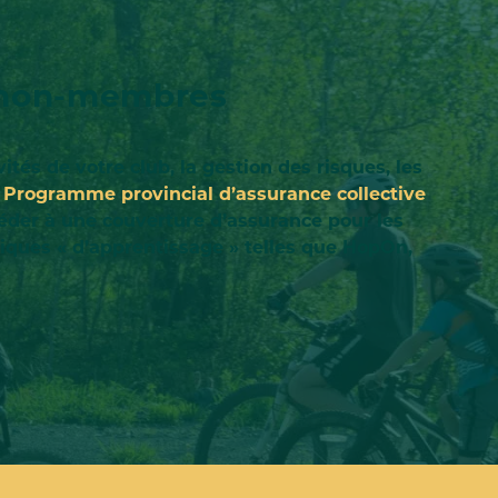
s non-membres
s de votre club, la gestion des risques, les
u
Programme provincial d’assurance collective
er à une couverture d’assurance pour les
iques « d’apprentissage » telles que HopOn,