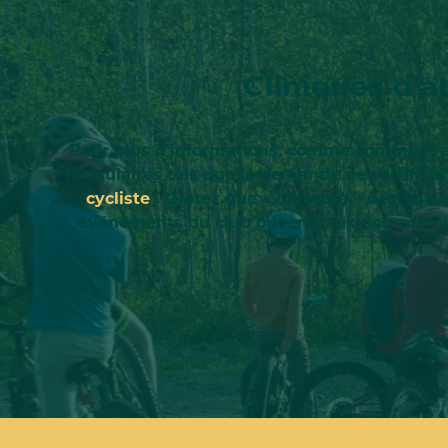
Cliniques d’
Pour plus d’informations, comme comment acc
formulaires tels que la demande de certificat
cycliste
. *Notez que « membre » désigne 
événements du club ouverts aux non-membres