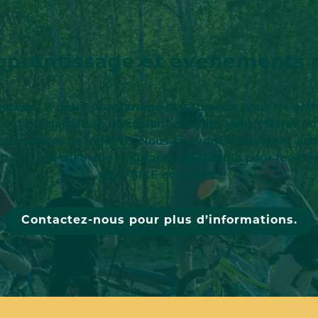
apprentissage et événement
éder à notre programme d’assurance pour les activité
 et la réclamation d’accident, veuillez vous référer a
un membre de Vélo NB. Nous pouvons également accéd
, ainsi qu’à une assurance abordable pour les clin
CAN-BIKE et autres.
Contactez-nous pour plus d’informations.