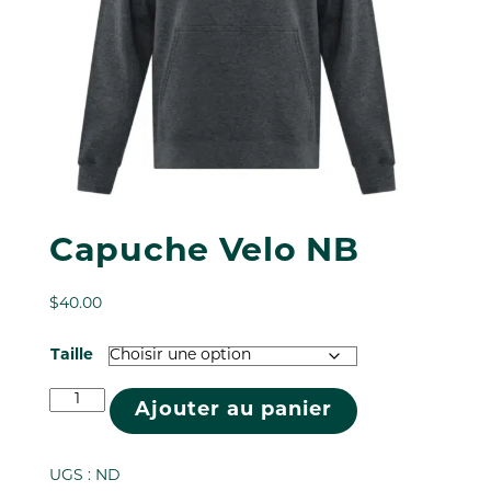
Capuche Velo NB
$
40.00
Taille
quantité
Ajouter au panier
de
Capuche
Velo
UGS :
ND